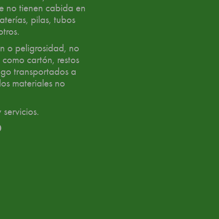
ue no tienen cabida en
terías, pilas, tubos
otros.
 o peligrosidad, no
 como cartón, restos
uego transportados a
los materiales no
 servicios.
0