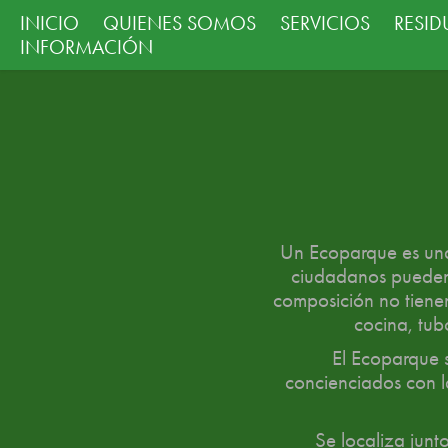
INICIO
QUIENES SOMOS
SERVICIOS
RESI
INFORMACIÓN
Un Ecoparque es una 
ciudadanos pueden 
composición no tienen
cocina, tub
El Ecoparque s
concienciados con l
Se localiza junt