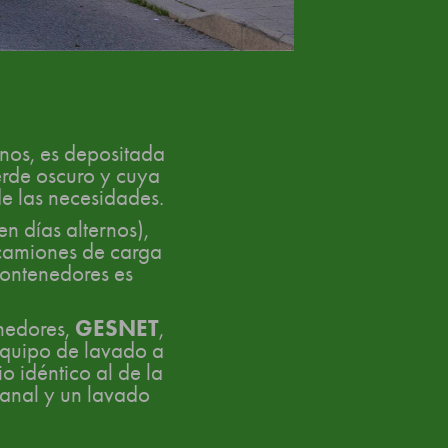
anos, es depositada
erde oscuro y cuya
de las necesidades.
n días alternos),
camiones de carga
contenedores es
GESNET
enedores,
,
equipo de lavado a
o idéntico al de la
manal y un lavado